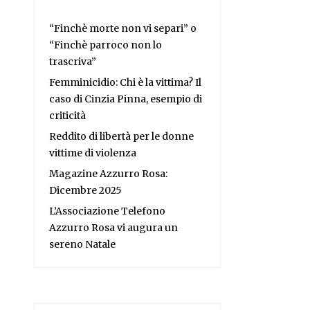
“Finchè morte non vi separi” o
“Finchè parroco non lo
trascriva”
Femminicidio: Chi è la vittima? Il
caso di Cinzia Pinna, esempio di
criticità
Reddito di libertà per le donne
vittime di violenza
Magazine Azzurro Rosa:
Dicembre 2025
L’Associazione Telefono
Azzurro Rosa vi augura un
sereno Natale