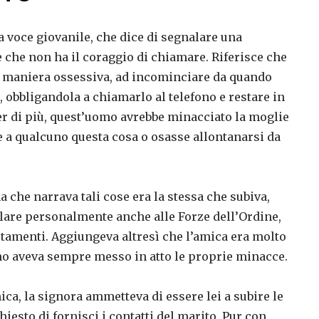
voce giovanile, che dice di segnalare una
 che non ha il coraggio di chiamare. Riferisce che
in maniera ossessiva, ad incominciare da quando
 obbligandola a chiamarlo al telefono e restare in
 Per di più, quest’uomo avrebbe minacciato la moglie
ire a qualcuno questa cosa o osasse allontanarsi da
che narrava tali cose era la stessa che subiva,
nalare personalmente anche alle Forze dell’Ordine,
ortamenti. Aggiungeva altresì che l’amica era molto
omo aveva sempre messo in atto le proprie minacce.
ca, la signora ammetteva di essere lei a subire le
esto di fornisci i contatti del marito. Pur con