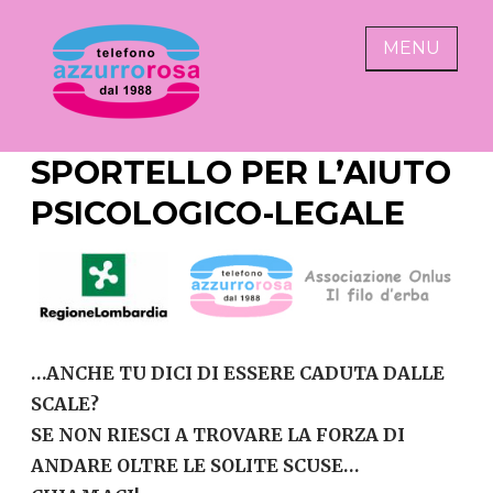
Skip
to
MENU
content
AZZURRO ROSA
alza il telefono abbassa
SPORTELLO PER L’AIUTO
l'indifferenza
PSICOLOGICO-LEGALE
…ANCHE TU DICI DI ESSERE CADUTA DALLE
SCALE?
SE NON RIESCI A TROVARE LA FORZA DI
ANDARE OLTRE LE SOLITE SCUSE…