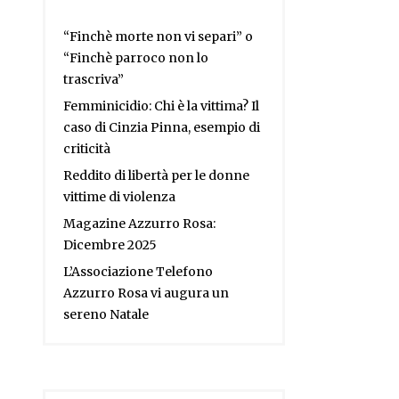
“Finchè morte non vi separi” o
“Finchè parroco non lo
trascriva”
Femminicidio: Chi è la vittima? Il
caso di Cinzia Pinna, esempio di
criticità
Reddito di libertà per le donne
vittime di violenza
Magazine Azzurro Rosa:
Dicembre 2025
L’Associazione Telefono
Azzurro Rosa vi augura un
sereno Natale