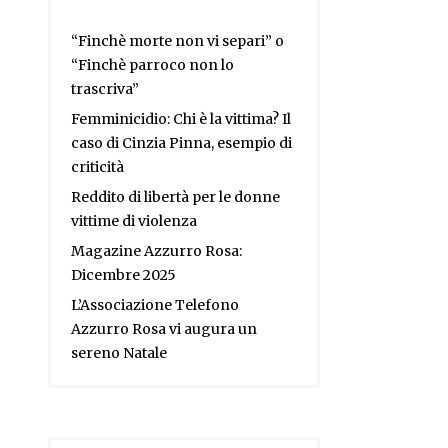
“Finchè morte non vi separi” o
“Finchè parroco non lo
trascriva”
Femminicidio: Chi è la vittima? Il
caso di Cinzia Pinna, esempio di
criticità
Reddito di libertà per le donne
vittime di violenza
Magazine Azzurro Rosa:
Dicembre 2025
L’Associazione Telefono
Azzurro Rosa vi augura un
sereno Natale