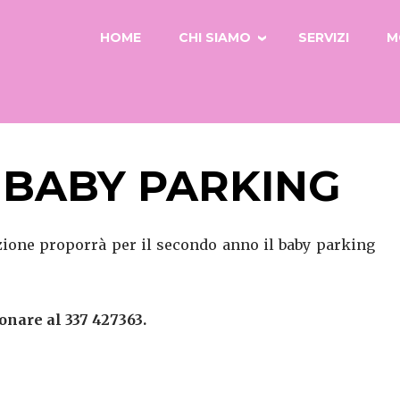
HOME
CHI SIAMO
SERVIZI
M
: BABY PARKING
zione proporrà per il secondo anno il baby parking
onare al 337 427363.