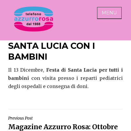
Skip
to
MENU
content
AZZURRO ROSA
alza il telefono abbassa
SANTA LUCIA CON I
l'indifferenza
BAMBINI
Il 13 Dicembre,
Festa di Santa Lucia per tutti i
bambini
con visita presso i reparti pediatrici
degli ospedali e consegna di doni.
NAVIGAZIONE
Previous Post
Magazine Azzurro Rosa: Ottobre
ARTICOLI