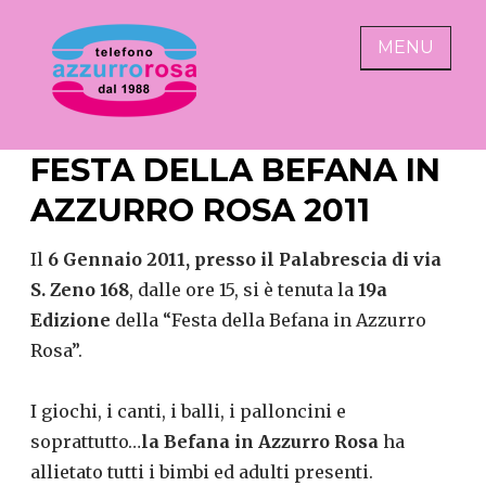
Skip
to
MENU
content
AZZURRO ROSA
alza il telefono abbassa
FESTA DELLA BEFANA IN
l'indifferenza
AZZURRO ROSA 2011
Il
6 Gennaio 2011, presso il Palabrescia di via
S. Zeno 168
, dalle ore 15, si è tenuta la
19a
Edizione
della “Festa della Befana in Azzurro
Rosa”.
I giochi, i canti, i balli, i palloncini e
soprattutto…
la Befana in Azzurro Rosa
ha
allietato tutti i bimbi ed adulti presenti.