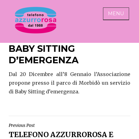
Skip
to
MENU
content
AZZURRO ROSA
alza il telefono abbassa
BABY SITTING
l'indifferenza
D’EMERGENZA
Dal 20 Dicembre all’8 Gennaio l’Associazione
propone presso il parco di Morbidò un servizio
di Baby Sitting d’emergenza.
NAVIGAZIONE
Previous Post
TELEFONO AZZURROROSA E
ARTICOLI